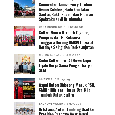
Semarakan Anniversary 1 Tahun
Avoce Celebes, Hadirkan Jalan
Santai, Bakti Sosial, dan Hiburan
Spektakuler di Bulukumba
BANK INDONESIA
11 hours ago
Sultra Maimo Kembali Digelar,
Pemprov dan BI Sulawesi
Tenggara Dorong UMKM Inovatif,
Berdaya Saing dan Berkelanjutan
METRO KENDARI
3 days ago
Kadin Sultra dan IAI Rawa Aopa
Jajaki Kerja Sama Pengembangan
SDM
INVESTASI
5 days ago
Aspal Buton Didorong Masuk PSN,
GMNI: Hilirisasi Harus Beri Nilai
Tambah Untuk Sultra
EKONOMI MAKRO
6 days ago
Di Istana, Anton Timbang Usul ke
Presiden Prabowo Agar Aspal