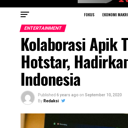
FOKUS
EKONOMI MAKR
ENTERTAINMENT
Kolaborasi Apik 
Hotstar, Hadirka
Indonesia
Published
6 years ago
on
September 10, 2020
By
Redaksi