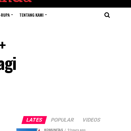
-RUPA
TENTANG KAMI
+
agi
LATES
POPULAR
VIDEOS
KOMUNITAS
9 hours ago