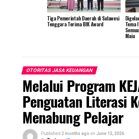
Tiga Pemerintah Daerah di Sulawesi
Digela
Tenggara Terima BIK Award
Tema I
Semua,
Maju
OTORITAS JASA KEUANGAN
Melalui Program KEJ
Penguatan Literasi 
Menabung Pelajar
Published
2 months ago
on
June 12, 2026