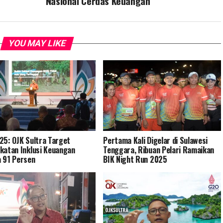
Nasional Cerdas Keuangan
YOU MAY LIKE
25: OJK Sultra Target
Pertama Kali Digelar di Sulawesi
katan Inklusi Keuangan
Tenggara, Ribuan Pelari Ramaikan
 91 Persen
BIK Night Run 2025