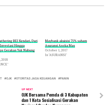
thering BEI Kendari, Dari
Maybank akuisisi 75% saham
 Investasi Hingga
Asuransi Asoka Mas
ye Gerakan Yuk Nabung
October 1, 2017
In "ASURANSI"
, 2018
ANCE"
T
OJK
OTORITAS JASA KEUANGAN
PANIN
UP NEXT
OJK Bersama Pemda di 3 Kabupaten
dan 1 Kota Sosialisasi Gerakan