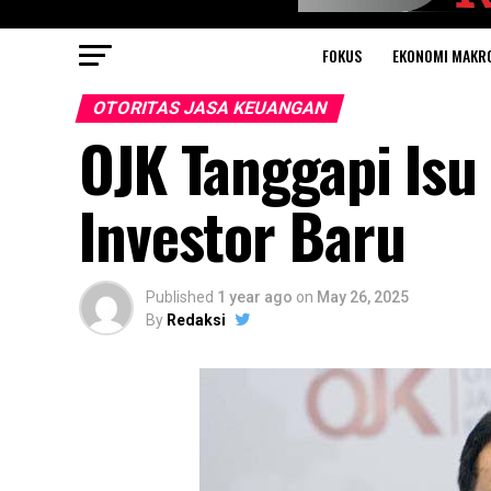
FOKUS
EKONOMI MAKR
OTORITAS JASA KEUANGAN
OJK Tanggapi Isu
Investor Baru
Published
1 year ago
on
May 26, 2025
By
Redaksi