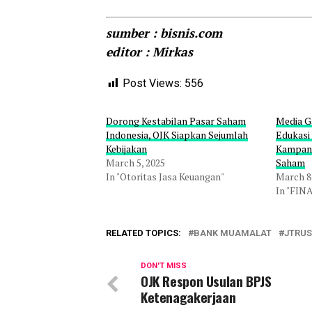
sumber : bisnis.com
editor : Mirkas
Post Views:
556
Dorong Kestabilan Pasar Saham
Media Ga
Indonesia, OJK Siapkan Sejumlah
Edukasi
Kebijakan
Kampan
March 5, 2025
Saham
In "Otoritas Jasa Keuangan"
March 8
In "FIN
RELATED TOPICS:
BANK MUAMALAT
JTRUS
DON'T MISS
OJK Respon Usulan BPJS
Ketenagakerjaan