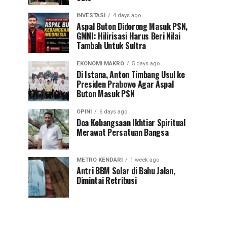
INVESTASI
4 days ago
Aspal Buton Didorong Masuk PSN,
GMNI: Hilirisasi Harus Beri Nilai
Tambah Untuk Sultra
EKONOMI MAKRO
5 days ago
Di Istana, Anton Timbang Usul ke
Presiden Prabowo Agar Aspal
Buton Masuk PSN
OPINI
6 days ago
Doa Kebangsaan Ikhtiar Spiritual
Merawat Persatuan Bangsa
METRO KENDARI
1 week ago
Antri BBM Solar di Bahu Jalan,
Dimintai Retribusi