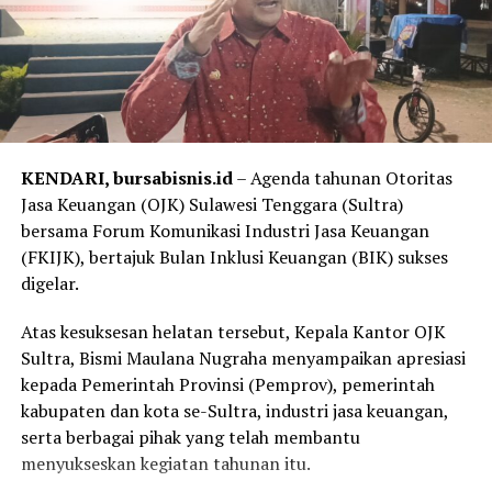
Rp15,5 triliun atau tumbuh 13,7% secara tahunan (year-
on-year/yoy).
Dari sisi intermediasi, penyaluran kredit mencapai
Rp1.562 triliun atau meningkat 13,7% yoy, sementara
Dana Pihak Ketiga (DPK) tercatat sebesar Rp1.555
triliun atau tumbuh 9,4% yoy.
KENDARI, bursabisnis.id
– Agenda tahunan Otoritas
Jasa Keuangan (OJK) Sulawesi Tenggara (Sultra)
Di tengah fundamental kinerja yang tetap terjaga,
bersama Forum Komunikasi Industri Jasa Keuangan
Direktur Utama BRI Hery Gunardi menegaskan bahwa
(FKIJK), bertajuk Bulan Inklusi Keuangan (BIK) sukses
kehadiran Danantara menjadi momentum penting bagi
digelar.
BRI untuk memperkuat sinergi, mempercepat
transformasi, serta meningkatkan peran Perseroan
Atas kesuksesan helatan tersebut, Kepala Kantor OJK
dalam mendukung agenda pembangunan nasional.
Sultra, Bismi Maulana Nugraha menyampaikan apresiasi
kepada Pemerintah Provinsi (Pemprov), pemerintah
“BRI akan terus melanjutkan transformasi dengan
kabupaten dan kota se-Sultra, industri jasa keuangan,
bertumpu pada fundamental yang kuat, penguatan
serta berbagai pihak yang telah membantu
bisnis inti, serta pengembangan sumber pertumbuhan
menyukseskan kegiatan tahunan itu.
baru. Keberadaan Danantara menjadi momentum