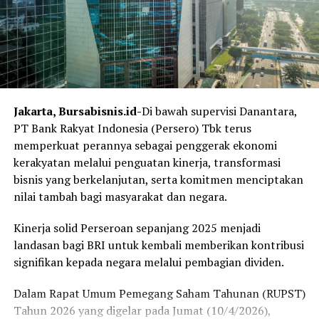
DON'T MISS
Pertama Kali Digelar di Sulawesi Tenggara, Ribuan
Pelari Ramaikan BIK Night Run 2025
Jakarta, Bursabisnis.id-
Di bawah supervisi Danantara,
PT Bank Rakyat Indonesia (Persero) Tbk terus
memperkuat perannya sebagai penggerak ekonomi
kerakyatan melalui penguatan kinerja, transformasi
bisnis yang berkelanjutan, serta komitmen menciptakan
nilai tambah bagi masyarakat dan negara.
Kinerja solid Perseroan sepanjang 2025 menjadi
landasan bagi BRI untuk kembali memberikan kontribusi
signifikan kepada negara melalui pembagian dividen.
Dalam Rapat Umum Pemegang Saham Tahunan (RUPST)
Tahun 2026 yang digelar pada Jumat (10/4/2026),