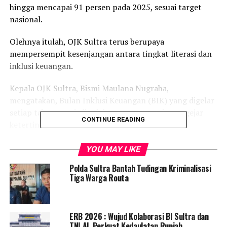
hingga mencapai 91 persen pada 2025, sesuai target
nasional.
Olehnya itulah, OJK Sultra terus berupaya
mempersempit kesenjangan antara tingkat literasi dan
inklusi keuangan.
Kepala OJK Sultra, Bismi Maulana Nugraha,
mengatakan, Bulan Inklusi Keuangan (BIK) yang digelar
setiap tahun menjadi salah satu cara untuk mengejar
CONTINUE READING
ketertinggalan target secara nasional.
“Masih ada gap antara masyarakat yang menggunakan
YOU MAY LIKE
produk keuangan dengan pemahamannya. Banyak yang
Polda Sultra Bantah Tudingan Kriminalisasi
sudah memakai, tapi belum benar-benar paham
Tiga Warga Routa
karakteristik produk keuangan,” ungkapnya, Sabtu 25
Oktober 2025.
ERB 2026 : Wujud Kolaborasi BI Sultra dan
Untuk mencapai target itu, OJK Sultra akan
TNI AL Perkuat Kedaulatan Rupiah