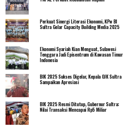
berkolaborasi dengan pemerintah daerah dan lembaga
terkait guna memperluas edukasi keuangan hingga ke
pelosok.
Perkuat Sinergi Literasi Ekonomi, KPw BI
Sultra Gelar Capacity Building Media 2025
“Kita masih punya waktu tiga bulan dengan sejumlah
program lanjutan agar literasi dan inklusi bisa
meningkat,” pungkasnya.
Ekonomi Syariah Kian Menguat, Sulawesi
Tenggara Jadi Episentrum di Kawasan Timur
Indonesia
BIK 2025 Sukses Digelar, Kepala OJK Sultra
Sampaikan Apresiasi
BIK 2025 Resmi Ditutup, Gubernur Sultra:
Editor: Mirkas
Nilai Transaksi Mencapai Rp5 Miliar
Post Views:
538