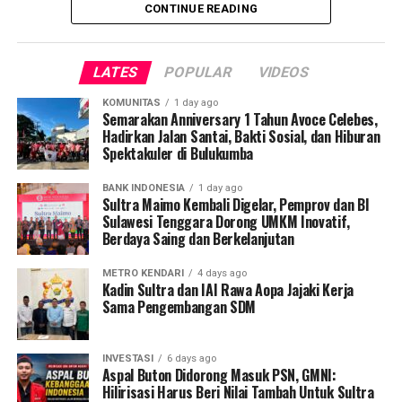
CONTINUE READING
Kebijakan tersebut awalnya berlaku selama tujuh tahun
dan dijadwalkan berakhir pada 2025.
LATES
POPULAR
VIDEOS
Namun, pemerintah memutuskan untuk
KOMUNITAS
1 day ago
memperpanjang insentif tersebut hingga tahun 2029.
Semarakan Anniversary 1 Tahun Avoce Celebes,
Hadirkan Jalan Santai, Bakti Sosial, dan Hiburan
Pengelompokan UMKM diatur dalam Undang-Undang
Spektakuler di Bulukumba
Nomor 20 Tahun 2008 berdasarkan jumlah aset dan
BANK INDONESIA
1 day ago
omzet tahunan.
Sultra Maimo Kembali Digelar, Pemprov dan BI
Sulawesi Tenggara Dorong UMKM Inovatif,
Usaha mikro adalah usaha produktif milik perorangan
Berdaya Saing dan Berkelanjutan
atau badan usaha perorangan dengan aset maksimal
Rp50 juta dan omzet tahunan tidak melebihi Rp300 juta.
METRO KENDARI
4 days ago
Kadin Sultra dan IAI Rawa Aopa Jajaki Kerja
Sama Pengembangan SDM
Usaha kecil merupakan usaha produktif mandiri dengan
aset antara Rp50 juta hingga Rp500 juta dan omzet
tahunan antara Rp300 juta hingga Rp2,5 miliar.
INVESTASI
6 days ago
Aspal Buton Didorong Masuk PSN, GMNI:
Hilirisasi Harus Beri Nilai Tambah Untuk Sultra
Usaha menengah adalah usaha mandiri dengan aset