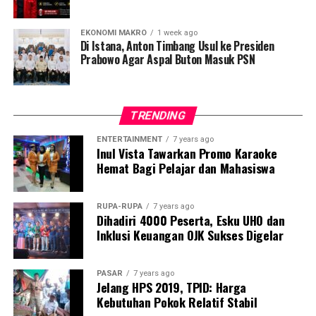
antara Rp500 juta hingga Rp10 miliar dan omzet
tahunan antara Rp2,5 miliar hingga Rp50 miliar.
EKONOMI MAKRO
1 week ago
Di Istana, Anton Timbang Usul ke Presiden
Prabowo Agar Aspal Buton Masuk PSN
Sumber : dari berbagai sumber
Laporan : Tam
TRENDING
Post Views:
5,048
ENTERTAINMENT
7 years ago
Inul Vista Tawarkan Promo Karaoke
Hemat Bagi Pelajar dan Mahasiswa
RUPA-RUPA
7 years ago
Dihadiri 4000 Peserta, Esku UHO dan
Inklusi Keuangan OJK Sukses Digelar
PASAR
7 years ago
Jelang HPS 2019, TPID: Harga
Kebutuhan Pokok Relatif Stabil