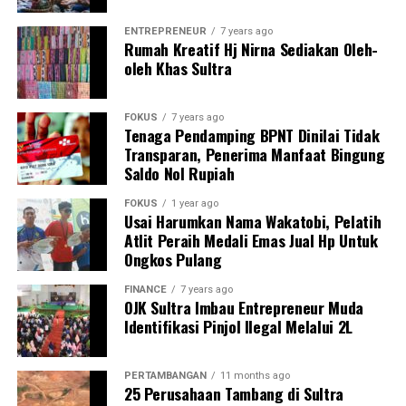
ENTREPRENEUR
7 years ago
Rumah Kreatif Hj Nirna Sediakan Oleh-
oleh Khas Sultra
FOKUS
7 years ago
Tenaga Pendamping BPNT Dinilai Tidak
Transparan, Penerima Manfaat Bingung
Saldo Nol Rupiah
FOKUS
1 year ago
Usai Harumkan Nama Wakatobi, Pelatih
Atlit Peraih Medali Emas Jual Hp Untuk
Ongkos Pulang
FINANCE
7 years ago
OJK Sultra Imbau Entrepreneur Muda
Identifikasi Pinjol Ilegal Melalui 2L
PERTAMBANGAN
11 months ago
25 Perusahaan Tambang di Sultra