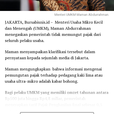
melindungi masyarakat, dan mendukung penerimaan
negara.
Menteri UMKM Maman Abdurrahman.
Sumber : kemenkeu.go.id
JAKARTA, Bursabisnis.id – Menteri Usaha Mikro Kecil
Laporan : Icha
dan Menengah (UMKM), Maman Abdurrahman
Editor : Tam
menegaskan pemerintah tidak memungut pajak dari
seluruh pelaku usaha.
Post Views:
2,931
Maman menyampaikan klarifikasi tersebut dalam
pernyataan kepada sejumlah media di Jakarta.
Maman mengungkapkan bahwa informasi mengenai
pemungutan pajak terhadap pedagang kaki lima atau
usaha ultra-mikro adalah kabar bohong.
Bagi pelaku UMKM yang memiliki omzet tahunan antara
Rp500 juta hingga Rp4,8 miliar, pemerintah
menerapkan tarif Pajak Penghasilan final sebesar 0,5
persen.