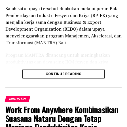
Padahal sebelumnya, kata Dwi Putranto, pemerintah
Salah satu upaya tersebut dilakukan melalui peran Balai
sudah menyatakan komitmennya untuk menggunakan
Pemberdayaan Industri Fesyen dan Kriya (BPIFK) yang
aspal Buton di ruas jalan sisi barat dan timur Istana
menjalin kerja sama dengan Business & Export
Negara di IKN.
Development Organization (BEDO) dalam upaya
menyelenggarakan program Manajemen, Akselerasi, dan
Transformasi (MANTRA) Bali.
Program MANTRA dirancang untuk meningkatkan
produktivitas dan daya saing IKM fesyen dan kriya
melalui penerapan praktik manajemen yang
CONTINUE READING
bertanggung jawab dan kolaboratif berbasis metode
ILO-SCORE.
Menteri Perindustrian Agus Gumiwang Kartasasmita
INDUSTRI
menegaskan, penguatan manajemen usaha merupakan
Work From Anywhere Kombinasikan
kunci utama dalam mendorong transformasi dan
keberlanjutan IKM nasional.
Suasana Nataru Dengan Tetap
Menjaga Produktivitas Kerja