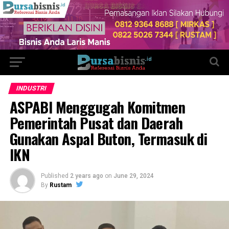
INDUSTRI
ASPABI Menggugah Komitmen
Pemerintah Pusat dan Daerah
Gunakan Aspal Buton, Termasuk di
IKN
Published
2 years ago
on
June 29, 2024
By
Rustam