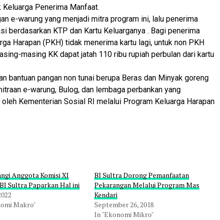
k Keluarga Penerima Manfaat.
gan e-warung yang menjadi mitra program ini, lalu penerima
kasi berdasarkan KTP dan Kartu Keluarganya . Bagi penerima
ga Harapan (PKH) tidak menerima kartu lagi, untuk non PKH
asing-masing KK dapat jatah 110 ribu rupiah perbulan dari kartu
kan bantuan pangan non tunai berupa Beras dan Minyak goreng
emitraan e-warung, Bulog, dan lembaga perbankan yang
si oleh Kementerian Sosial RI melalui Program Keluarga Harapan
ngi Anggota Komisi XI
BI Sultra Dorong Pemanfaatan
BI Sultra Paparkan Hal ini
Pekarangan Melalui Program Mas
 2022
Kendari
nomi Makro"
September 26, 2018
In "Ekonomi Mikro"