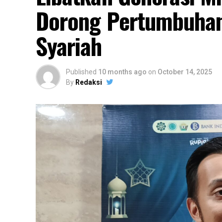
Dorong Pertumbuhan
Syariah
Published
10 months ago
on
October 14, 2025
By
Redaksi