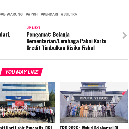
#E-WARUNG
#PKH
KENDARI
SULTRA
UP NEXT
dari,
Pengamat: Belanja
Kementerian/Lembaga Pakai Kartu
Kredit Timbulkan Risiko Fiskal
YOU MAY LIKE
ati Hari Lahir Pancasila, BRI
ERB 2026 : Wujud Kolaborasi BI