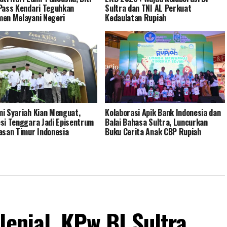
Pass Kendari Teguhkan
Sultra dan TNI AL Perkuat
en Melayani Negeri
Kedaulatan Rupiah
i Syariah Kian Menguat,
Kolaborasi Apik Bank Indonesia dan
si Tenggara Jadi Episentrum
Balai Bahasa Sultra, Luncurkan
asan Timur Indonesia
Buku Cerita Anak CBP Rupiah
lenial, KPw BI Sultra