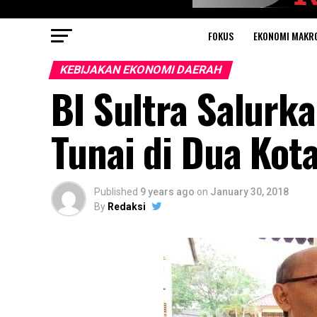
FOKUS
EKONOMI MAKR
KEBIJAKAN EKONOMI DAERAH
BI Sultra Salurk
Tunai di Dua Kota
Published
9 years ago
on
January 30, 2018
By
Redaksi