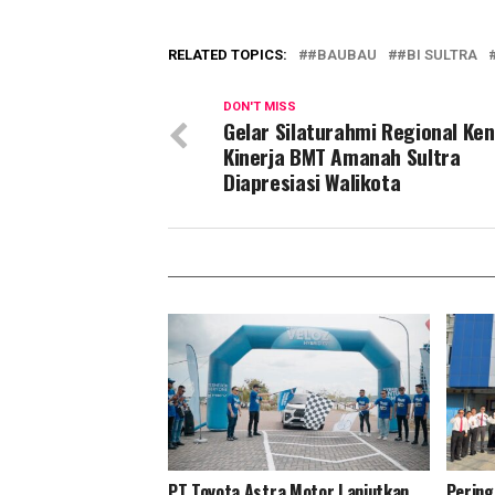
RELATED TOPICS:
#BAUBAU
#BI SULTRA
DON'T MISS
Gelar Silaturahmi Regional Ken
Kinerja BMT Amanah Sultra
Diapresiasi Walikota
PT Toyota Astra Motor Lanjutkan
Pering