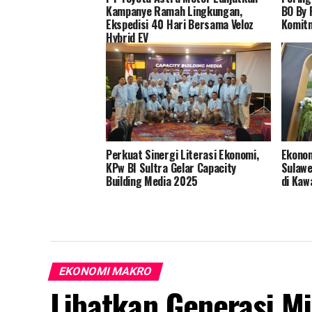
Kampanye Ramah Lingkungan,
BO By 
Ekspedisi 40 Hari Bersama Veloz
Komitm
Hybrid EV
Perkuat Sinergi Literasi Ekonomi,
Ekonom
KPw BI Sultra Gelar Capacity
Sulawe
Building Media 2025
di Kaw
EKONOMI MAKRO
Libatkan Generasi Mi