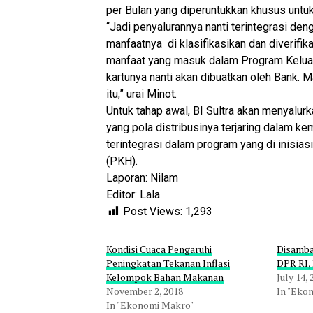
per Bulan yang diperuntukkan khusus untu
“Jadi penyalurannya nanti terintegrasi den
manfaatnya di klasifikasikan dan diverifi
manfaat yang masuk dalam Program Keluar
kartunya nanti akan dibuatkan oleh Bank. M
itu,” urai Minot.
Untuk tahap awal, BI Sultra akan menyalur
yang pola distribusinya terjaring dalam k
terintegrasi dalam program yang di inisia
(PKH).
Laporan: Nilam
Editor: Lala
Post Views:
1,293
Kondisi Cuaca Pengaruhi
Disamba
Peningkatan Tekanan Inflasi
DPR RI, 
Kelompok Bahan Makanan
July 14,
November 2, 2018
In "Eko
In "Ekonomi Makro"