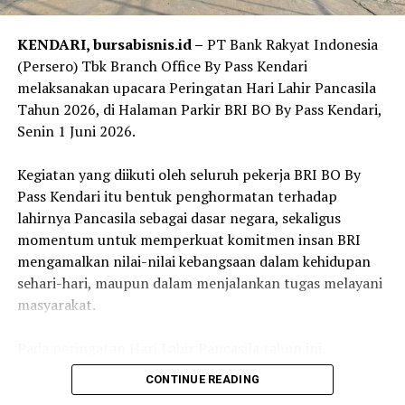
kehadiran Danantara menjadi momentum penting bagi
BRI untuk memperkuat sinergi, mempercepat
KENDARI, bursabisnis.id –
PT Bank Rakyat Indonesia
transformasi, serta meningkatkan peran Perseroan
(Persero) Tbk Branch Office By Pass Kendari
dalam mendukung agenda pembangunan nasional.
melaksanakan upacara Peringatan Hari Lahir Pancasila
Tahun 2026, di Halaman Parkir BRI BO By Pass Kendari,
“BRI akan terus melanjutkan transformasi dengan
Senin 1 Juni 2026.
bertumpu pada fundamental yang kuat, penguatan
bisnis inti, serta pengembangan sumber pertumbuhan
‎Kegiatan yang diikuti oleh seluruh pekerja BRI BO By
baru. Keberadaan Danantara menjadi momentum
Pass Kendari itu bentuk penghormatan terhadap
penting bagi BRI untuk memperkuat peran dalam
lahirnya Pancasila sebagai dasar negara, sekaligus
mendukung pencapaian program strategis nasional
momentum untuk memperkuat komitmen insan BRI
serta berbagai program prioritas pemerintah. Kami
mengamalkan nilai-nilai kebangsaan dalam kehidupan
ingin memastikan pertumbuhan Perseroan tidak hanya
sehari-hari, maupun dalam menjalankan tugas melayani
tercermin pada kinerja keuangan, tetapi juga pada
masyarakat.
kontribusi nyata BRI dalam pemberdayaan UMKM,
penguatan ekonomi kerakyatan, dan penciptaan
‎Pada peringatan Hari Lahir Pancasila tahun ini,
dampak ekonomi yang lebih luas bagi masyarakat,” ujar
Pemerintah Republik Indonesia mengusung tema
Hery.
CONTINUE READING
“Pancasila Pemersatu Bangsa Menuju Indonesia Raya”.