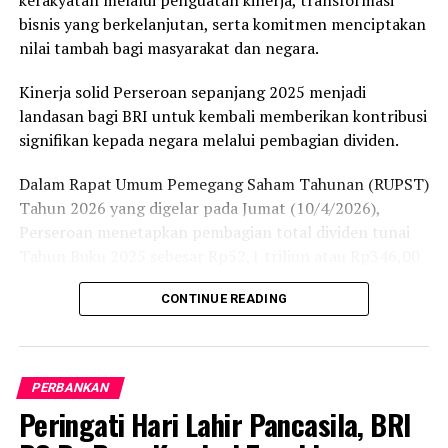
bisnis yang berkelanjutan, serta komitmen menciptakan
Laporan : Rus
nilai tambah bagi masyarakat dan negara.
Post Views:
949
Kinerja solid Perseroan sepanjang 2025 menjadi
landasan bagi BRI untuk kembali memberikan kontribusi
Kontribusi Nyata untuk
Indosat Ooredoo Hutchison
signifikan kepada negara melalui pembagian dividen.
Ekonomi Kerakyatan, BRI
Bagi Deviden Rp 2,7 Triliun
Setorkan Dividen Terbesar
May 30, 2025
Dalam Rapat Umum Pemegang Saham Tahunan (RUPST)
Sepanjang Sejarah di Bawah
In "Provider"
Supervisi Danantara
Tahun 2026 yang digelar pada Jumat (10/4/2026),
July 7, 2026
Perseroan menetapkan pembagian total dividen tunai
In "Ekonomi Makro"
Tahun Buku 2025 sebesar Rp52,1 triliun atau Rp346,00
per saham.
Langkah Tepat Utang Proyek
Kereta Cepat Jakarta-
CONTINUE READING
Bandung Tidak Dibebankan
Pembagian dividen ini mengacu pada kinerja keuangan
ke APBN
laba tahun berjalan konsolidasian perseroan untuk
October 27, 2025
tahun buku yang berakhir pada tanggal 31 Desember
In "KEUANGAN"
PERBANKAN
2025 sebesar Rp57,132 triliun, dengan total laba yang
Peringati Hari Lahir Pancasila, BRI
dapat diatribusikan kepada pemilik entitas induk sebesar
Rp56,65 triliun.
RELATED TOPICS: