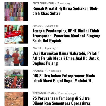
Dirut Bank Jatim, Winardi Legowo. -foto:ist-
ENTREPRENEUR
7 years ago
Rumah Kreatif Hj Nirna Sediakan Oleh-
Komitmen BRI dalam mendukung sektor perumahan
oleh Khas Sultra
Post Views:
4,061
nasional tercermin dari penyaluran Kredit Pemilikan
Properti (KPP) yang hingga 31 Mei 2026 telah mencapai
Rp9,5 triliun kepada 68.212 debitur. Seiring tingginya
FOKUS
7 years ago
Tenaga Pendamping BPNT Dinilai Tidak
kebutuhan pembiayaan masyarakat, Perseroan juga
Transparan, Penerima Manfaat Bingung
meningkatkan alokasi KPP tahun 2026 dari Rp8 triliun
Saldo Nol Rupiah
menjadi Rp12 triliun, sekaligus mempertegas posisi BRI
sebagai bank dengan penyaluran KPP terbesar di
FOKUS
1 year ago
Usai Harumkan Nama Wakatobi, Pelatih
Indonesia.
Atlit Peraih Medali Emas Jual Hp Untuk
Ongkos Pulang
7. DNA Kerakyatan Tetap Kuat, BRI Konsisten Perkuat
Pemberdayaan UMKM dan Desa
FINANCE
7 years ago
OJK Sultra Imbau Entrepreneur Muda
Identifikasi Pinjol Ilegal Melalui 2L
Komitmen Perseroan terhadap ekonomi kerakyatan juga
diwujudkan melalui pemberdayaan UMKM dan
pengembangan ekosistem desa.
PERTAMBANGAN
11 months ago
25 Perusahaan Tambang di Sultra
Dihentikan Sementara Operasinya
Hingga kini, BRI telah membina 5.245 Desa BRILiaN,