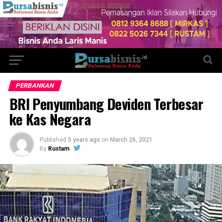
PERBANKAN
BRI Penyumbang Deviden Terbesar
ke Kas Negara
Published
5 years ago
on
March 26, 2021
By
Rustam