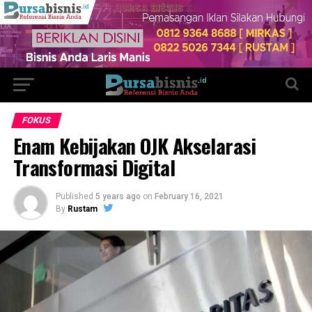
FOKUS
Enam Kebijakan OJK Akselarasi
Transformasi Digital
Published
5 years ago
on
February 16, 2021
By
Rustam