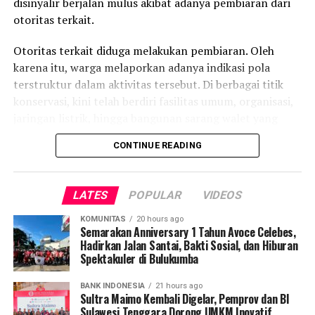
disinyalir berjalan mulus akibat adanya pembiaran dari
yang lebih baik,” tutup Azel.
otoritas terkait.
Laporan : Kas
Otoritas terkait diduga melakukan pembiaran. Oleh
Editor : Tam
karena itu, warga melaporkan adanya indikasi pola
terstruktur dalam aktivitas tersebut. Di berbagai titik
Post Views:
5,538
konservasi, kini telah berdiri fasilitas umum, organisasi,
jaringan listrik, hingga bangunan sarang walet yang
dianggap dilarang di kawasan lindung.
CONTINUE READING
Temuan warga menunjukkan kerusakan yang tersebar di
beberapa kabupaten. Di Kolaka Timur, tepatnya Desa
LATES
POPULAR
VIDEOS
Bou dan Desa Awiu, melaporkan adanya pembukaan
lahan luas serta pembangunan fasilitas pemerintah
KOMUNITAS
20 hours ago
Semarakan Anniversary 1 Tahun Avoce Celebes,
menggunakan anggaran negara. Sementara di
Hadirkan Jalan Santai, Bakti Sosial, dan Hiburan
Kabupaten Bombana, aktivitas ilegal mencakup
Spektakuler di Bulukumba
percetakan sawah hingga perkebunan sawit dan
cengkeh yang diperkirakan mencapai ribuan hektare.
BANK INDONESIA
21 hours ago
Sultra Maimo Kembali Digelar, Pemprov dan BI
Sulawesi Tenggara Dorong UMKM Inovatif,
Kondisi ini memicu kritik keras, terutama terkait dengan