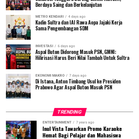
Berdaya Saing dan Berkelanjutan
asas keadilan hukum bagi warga setempat. Kamarudin,
warga Desa Tatangga, mengungkapkan kekecewaannya,
METRO KENDARI
4 days ago
Kadin Sultra dan IAI Rawa Aopa Jajaki Kerja
warga lokal justru diancam pidana saat mengajukan izin
Sama Pengembangan SDM
pinjam pakai lahan untuk kebutuhan ketahanan pangan.
“Yang kami minta hanya lahan untuk sawah, itu pun
INVESTASI
6 days ago
sifatnya pinjam pakai. Tapi justru kami diancam akan
Aspal Buton Didorong Masuk PSN, GMNI:
Hilirisasi Harus Beri Nilai Tambah Untuk Sultra
dipidana,” ujarnya, Jumat, 24 April 2026.
Ia menambahkan bahwa ancaman tersebut melibatkan
EKONOMI MAKRO
7 days ago
rencana pengerahan aparat penegak hukum.
Di Istana, Anton Timbang Usul ke Presiden
Prabowo Agar Aspal Buton Masuk PSN
“Disebutkan akan melibatkan anggota Reskrim untuk
memproses warga jika tetap membuka lahan,”
imbuhnya.
TRENDING
Padahal, warga Desa Tatangga dan Desa Lanowulu
ENTERTAINMENT
7 years ago
Inul Vista Tawarkan Promo Karaoke
mengklaim telah mengajukan proposal resmi sejak 22
Hemat Bagi Pelajar dan Mahasiswa
Desember 2025 namun tidak mendapatkan tanggapan.