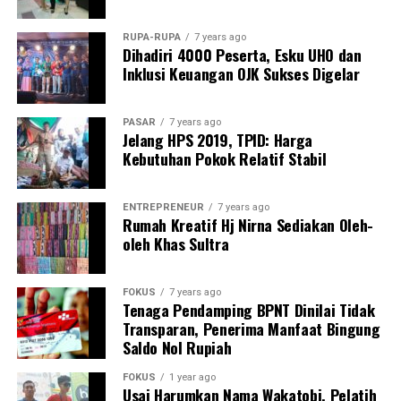
“Jangan sampai hukum hanya tajam ke bawah, tapi
RUPA-RUPA
7 years ago
Dihadiri 4000 Peserta, Esku UHO dan
tumpul ke atas,” tegas Kamarudin.
Inklusi Keuangan OJK Sukses Digelar
Masyarakat mendesak aparat penegak hukum
melakukan penyelidikan menyeluruh, termasuk
PASAR
7 years ago
memeriksa Kepala Balai TN Rawa Aopa Watumohai,
Jelang HPS 2019, TPID: Harga
Kebutuhan Pokok Relatif Stabil
Yarman, serta Kepala Seksi SPTN II, Aris. Keduanya
dinilai perlu diperiksa untuk mengungkap dugaan
kejahatan atau potensi keterlibatan dalam masifnya
ENTREPRENEUR
7 years ago
aktivitas ilegal tersebut.
Rumah Kreatif Hj Nirna Sediakan Oleh-
oleh Khas Sultra
Rangkaian aktivitas perusakan hutan ini dinilai
melanggar Undang-Undang Nomor 18 Tahun 2013
FOKUS
7 years ago
tentang Pencegahan dan Pemberantasan Perusakan
Tenaga Pendamping BPNT Dinilai Tidak
Hutan, dengan ancaman pidana hingga 15 tahun
Transparan, Penerima Manfaat Bingung
Saldo Nol Rupiah
penjara dan denda maksimal Rp100 miliar.
FOKUS
1 year ago
Menanggapi tudingan tersebut, Kepala Seksi SPTN II
Usai Harumkan Nama Wakatobi, Pelatih