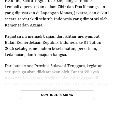
HARI ini, Sabtu 1 Agustus 2026, bangsa Indonesia
kembali dipersatukan dalam Zikir dan Doa Kebangsaan
yang dipusatkan di Lapangan Monas, Jakarta, dan diikuti
secara serentak di seluruh Indonesia yang dimotori oleh
Kementerian Agama.
Kegiatan ini menjadi bagian dari ikhtiar menyambut
Bulan Kemerdekaan Republik Indonesia ke 81 Tahun
2026 sekaligus memohon keselamatan, persatuan,
kedamaian, dan kemajuan bangsa.
Dari bumi Anoa Provinsi Sulawesi Tenggara, kegiatan
serupa juga akan dilaksanakan oleh Kantor Wilayah
Kementerian Agama Provinsi Sulawesi Tenggara di
halaman kantor wilayah mulai pukul 18.00 WITA hingga
selesai.
CONTINUE READING
Tokoh-tokoh lintas agama akan hadir bersama untuk
memanjatkan doa bagi bangsa. Kehadiran mereka
mencerminkan bahwa keberagaman agama di Indonesia