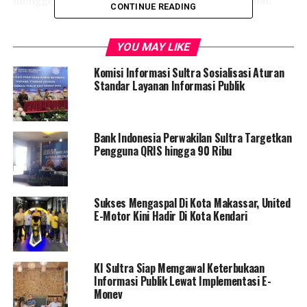
CONTINUE READING
“Selain itu, pasangan nomor urut 1 tersebut didukung
oleh partai – partai besar, mayoritas bupati dan walikota
YOU MAY LIKE
termasuk Gubernur dan Wakil Gubernur sultra,” ungkap
Komisi Informasi Sultra Sosialisasi Aturan
Ketua DPD PDIP Sultra itu, Senin 10 Desember 2018..
Standar Layanan Informasi Publik
Lokakarya TOT tersebut bertujuan untuk menciptakan
pelatih utama handal tingkat propinsi dalam menyusun
Bank Indonesia Perwakilan Sultra Targetkan
strategi, taktik dan langakah pemenangan dan
Pengguna QRIS hingga 90 Ribu
selanjutnya secara berjenjang melatih pada tingkat
kabupaten, kecamatan dan tingkat desa.
Sukses Mengaspal Di Kota Makassar, United
Lokakarya TOT tersebut dihadiri oleh 3 orang utusan
E-Motor Kini Hadir Di Kota Kendari
TKD setiap propinsi, dan dibuka serta ditutup oleh
Ketua Tim Kampanye Nasional (TKN) Erick Thohir dan
Sekretarisnya Hasto Kristianto .
KI Sultra Siap Memgawal Keterbukaan
Informasi Publik Lewat Implementasi E-
Erick Thohir dalam sambutanya menyatakan, bahwa
Monev
setelah Lokakarya TOT ini, TKN dan TKD seluruh