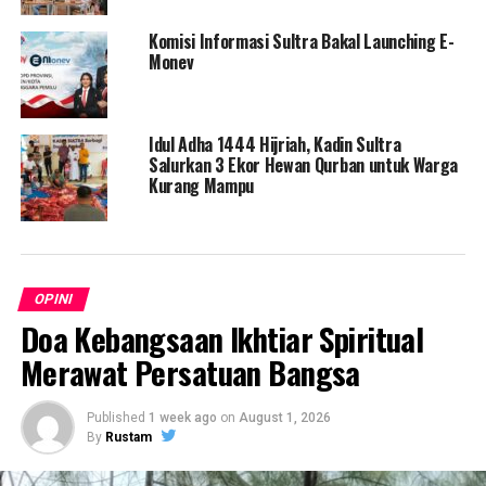
Indonesia akan memperlihatkan taringnya, dalam
Komisi Informasi Sultra Bakal Launching E-
menyatukan langkah memenangkan pasangan Jokowi –
Monev
KH Makruf Amin. (Ikas)
Post Views:
1,034
Idul Adha 1444 Hijriah, Kadin Sultra
Salurkan 3 Ekor Hewan Qurban untuk Warga
Tampil Mengesankan di
Sandiaga Hadir di Kendari,
Kurang Mampu
Pertemuan SOM 14, Hugua
Yudhi: Ini Energi Besar untuk
Sampaikan Hal ini
Kemenangan
December 13, 2018
December 24, 2018
In "Rupa-rupa"
In "Rupa-rupa"
Melalui Rakernas, PHRI
OPINI
Sampaikan Tiga Keluhan
Doa Kebangsaan Ikhtiar Spiritual
Kepada Presiden
Merawat Persatuan Bangsa
February 14, 2019
In "Rupa-rupa"
Published
1 week ago
on
August 1, 2026
By
Rustam
RELATED TOPICS:
#ERICKTOHIR
#HUGUA
#JOKOWIDODO
#MA'RUFAMIN
#TKD
SULTRA