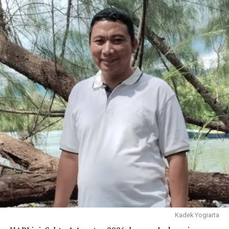
UP NEXT
PT. IMIP Dianugerahi Top Customer 2018 Claro Kendari
DON'T MISS
Warganet Kecam Tindakan Arogansi Pria yang Mengaku
Ajudan Gubernur, Warga Dimaki dan Dipukuli
Kadek Yogiarta