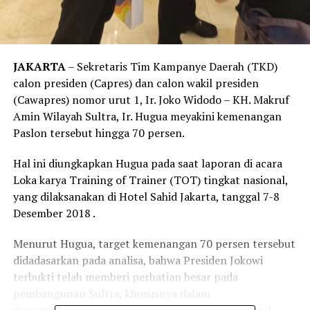
JAKARTA
– Sekretaris Tim Kampanye Daerah (TKD)
calon presiden (Capres) dan calon wakil presiden
(Cawapres) nomor urut 1, Ir. Joko Widodo – KH. Makruf
Amin Wilayah Sultra, Ir. Hugua meyakini kemenangan
Paslon tersebut hingga 70 persen.
Hal ini diungkapkan Hugua pada saat laporan di acara
Loka karya Training of Trainer (TOT) tingkat nasional,
yang dilaksanakan di Hotel Sahid Jakarta, tanggal 7-8
Desember 2018 .
Menurut Hugua, target kemenangan 70 persen tersebut
didadasarkan pada analisa, bahwa Presiden Jokowi
terbukti telah memberi perhatian besar pada
pembangunan Sultra, khususnya dalam
menggelontorkan banyak proyek strategis nasional.