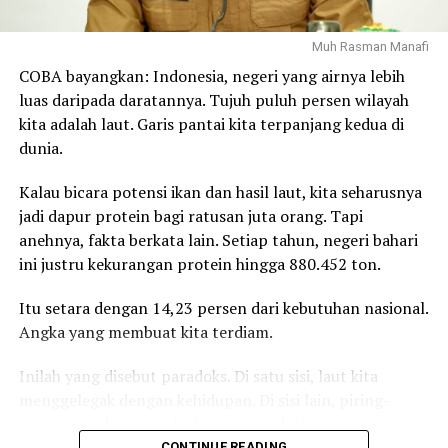
Tantangan-tantangan tersebut menunjukkan bahwa
Indonesia tidak hanya membutuhkan pembangunan fisik
Muh Rasman Manafi
dan kemajuan teknologi, tetapi juga penguatan karakter,
COBA bayangkan: Indonesia, negeri yang airnya lebih
persatuan, dan ketahanan moral bangsa.
luas daripada daratannya. Tujuh puluh persen wilayah
kita adalah laut. Garis pantai kita terpanjang kedua di
Dalam konteks itulah doa menjadi kekuatan spiritual
dunia.
yang menyertai setiap ikhtiar bangsa. Zikir dan doa
bersama lintas agama bukanlah pelarian dari persoalan,
Kalau bicara potensi ikan dan hasil laut, kita seharusnya
melainkan ikhtiar batin untuk memohon pertolongan
jadi dapur protein bagi ratusan juta orang. Tapi
Tuhan Yang Maha Esa agar setiap usaha membangun
anehnya, fakta berkata lain. Setiap tahun, negeri bahari
Indonesia diberikan jalan yang terbaik.
ini justru kekurangan protein hingga 880.452 ton.
Doa menjadi energi moral yang menguatkan optimisme,
Itu setara dengan 14,23 persen dari kebutuhan nasional.
mempererat persaudaraan, dan mengingatkan bahwa
Angka yang membuat kita terdiam.
setiap keberhasilan bangsa tidak hanya ditentukan oleh
kemampuan manusia, tetapi juga oleh nilai-nilai
Inilah yang disebut paradoks. Di satu sisi, laut kita
spiritual yang menjadi fondasi kehidupan berbangsa.
menggelegak dengan kehidupan. Di sisi lain, piring-
piring rumah tangga Indonesia masih timpang asupan
Fenomena doa bersama sesungguhnya bukan hanya
protein hewani.
CONTINUE READING