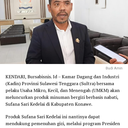
Terpisah, Kepala Dinas Koperasi dan UMKM Kabupaten
Muna, Hajar Sosi, memaparkan bahwa pemerintah
menargetkan pembangunan 150 unit gedung koperasi
yang tersebar di 22 kecamatan.
“Hingga saat ini, sebanyak 83 unit gedung permanen
telah berdiri dengan kualitas yang sangat terjaga.
Sementara itu, 67 unit sisanya masih dalam penyesuaian
teknis, mengingat lokasi yang berada di kawasan pesisir
membutuhkan spesifikasi struktur khusus karena
Budi Amin
kendala luas lahan yang di bawah 100 meter persegi,”
KENDARI, Bursabisnis. Id – Kamar Dagang dan Industri
jelas Hajar.
(Kadin) Provinsi Sulawesi Tenggara (Sultra) bersama
pelaku Usaha Mikro, Kecil, dan Menengah (UMKM) akan
Meski pembangunan gedung permanen terus berproses,
meluncurkan produk minuman bergizi berbasis nabati,
Hajar memastikan bahwa roda organisasi koperasi tidak
Sufana Sari Kedelai di Kabupaten Konawe.
terhambat. Saat ini, sebanyak 105 unit koperasi telah
beroperasi secara aktif meskipun menggunakan
Produk Sufana Sari Kedelai ini nantinya dapat
bangunan sementara. Seluruh unit tersebut bahkan
mendukung pemenuhan gizi, melalui program Presiden
telah berhasil melaksanakan Rapat Anggota Tahunan