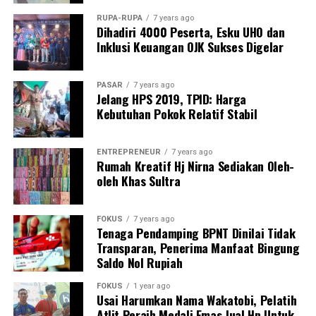
RUPA-RUPA
7 years ago
Kadin Sultra optimistis inovasi produk lokal seperti
Dihadiri 4000 Peserta, Esku UHO dan
Sufana Sari Kedelai dapat menjadi solusi dalam
Inklusi Keuangan OJK Sukses Digelar
mendukung keberhasilan program MBG, sekaligus
mendorong pertumbuhan ekonomi berbasis kerakyatan.
PASAR
7 years ago
Jelang HPS 2019, TPID: Harga
Budi Amin berharap, kehadiran produk tersebut dapat
Kebutuhan Pokok Relatif Stabil
membantu masyarakat memenuhi kebutuhan gizi,
terutama asupan protein, dengan harga yang lebih
ENTREPRENEUR
7 years ago
terjangkau.
Rumah Kreatif Hj Nirna Sediakan Oleh-
oleh Khas Sultra
Laporan : Tam
Post Views:
4,487
FOKUS
7 years ago
Tenaga Pendamping BPNT Dinilai Tidak
Transparan, Penerima Manfaat Bingung
Saldo Nol Rupiah
FOKUS
1 year ago
Usai Harumkan Nama Wakatobi, Pelatih
Atlit Peraih Medali Emas Jual Hp Untuk