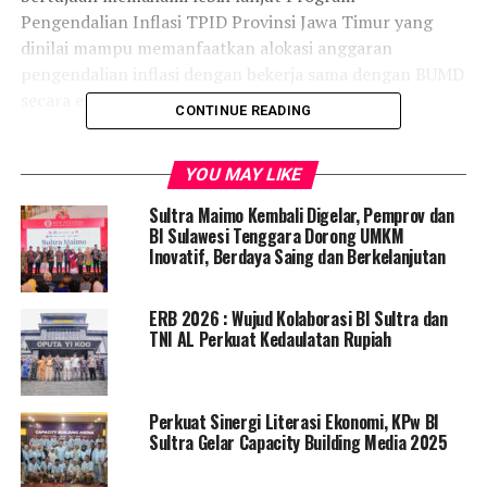
Pengendalian Inflasi TPID Provinsi Jawa Timur yang
dinilai mampu memanfaatkan alokasi anggaran
pengendalian inflasi dengan bekerja sama dengan BUMD
secara efektif.
CONTINUE READING
TPID Kabupaten Blitar diketahui berhasil memperoleh
TPID Award 2021 sebagai salah satu Kabupaten/Kota
YOU MAY LIKE
berprestasi melalui program ketahanan pangan pada
Sultra Maimo Kembali Digelar, Pemprov dan
komoditas telur ayam ras.
BI Sulawesi Tenggara Dorong UMKM
Inovatif, Berdaya Saing dan Berkelanjutan
“TPID se-sultra mengunjungi klaster telur ayam di
Kabupaten Blitar untuk memahami best practice proses
ERB 2026 : Wujud Kolaborasi BI Sultra dan
bisnis klaster telur ayam dari hulu hingga hilir yang
TNI AL Perkuat Kedaulatan Rupiah
potensial untuk diadopsi di Sulawesi Tenggara,” kata
Kepala Kantor Perwakilan BI Sultra, Doni Septadijaya,
dalam rilis pers BI Sultra, Rabu, 2 November 2022.
Perkuat Sinergi Literasi Ekonomi, KPw BI
Sultra Gelar Capacity Building Media 2025
Selanjutnya, sebagai tindak lanjut studi banding
tersebut, TPID se-Sultra akan menggelar diskusi