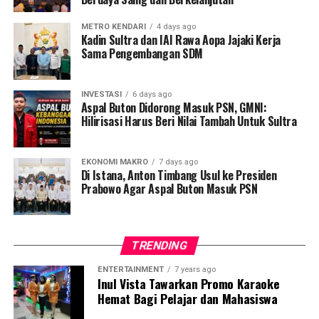
minuman alternatif pengganti susu berbahan dasar
METRO KENDARI
4 days ago
nabati yang diolah dari sari kedelai murni dan kaya akan
Kadin Sultra dan IAI Rawa Aopa Jajaki Kerja
protein.
Sama Pengembangan SDM
“Produk ini hadir sebagai solusi pengganti susu
berbahan hewani, dengan kandungan nutrisi yang tetap
INVESTASI
6 days ago
Aspal Buton Didorong Masuk PSN, GMNI:
tinggi karena berasal dari bahan nabati,” jelasnya.
Hilirisasi Harus Beri Nilai Tambah Untuk Sultra
Lebih lanjut, Budi menegaskan bahwa Kadin Sultra terus
mendorong kolaborasi antara pelaku usaha, pemerintah,
EKONOMI MAKRO
7 days ago
Di Istana, Anton Timbang Usul ke Presiden
dan berbagai pemangku kepentingan guna menciptakan
Prabowo Agar Aspal Buton Masuk PSN
ekosistem usaha yang sehat dan berkelanjutan.
Selain peluncuran produk, kegiatan ini juga menjadi
sarana edukasi kepada masyarakat, khususnya pelajar,
TRENDING
mengenai pentingnya konsumsi makanan bergizi
ENTERTAINMENT
7 years ago
seimbang sejak usia dini. Hal ini dinilai penting dalam
Inul Vista Tawarkan Promo Karaoke
upaya membentuk generasi Indonesia yang sehat dan
Hemat Bagi Pelajar dan Mahasiswa
berkualitas.