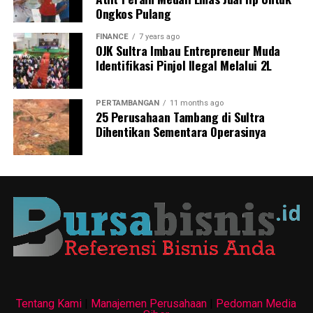
Ongkos Pulang
FINANCE
7 years ago
OJK Sultra Imbau Entrepreneur Muda
Identifikasi Pinjol Ilegal Melalui 2L
PERTAMBANGAN
11 months ago
25 Perusahaan Tambang di Sultra
Dihentikan Sementara Operasinya
Tentang Kami
|
Manajemen Perusahaan
|
Pedoman Media