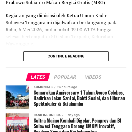
Prabowo Subianto Makan Bergizi Gratis (MBG)
(RAT) sebagai bentuk kepatuhan terhadap tata kelola
koperasi yang sehat.
Kegiatan yang diinisiasi oleh Ketua Umum Kadin
Sulawesi Tenggara ini dijadwalkan berlangsung pada
Kehadiran gedung-gedung KDKMP yang berkualitas ini
Rabu, 6 Mei 2026, mulai pukul 09.00 WITA hingga
diharapkan menjadi pusat pertumbuhan ekonomi baru
selesai, bertempat di SD Islam Terpadu, Kelurahan
di tingkat akar rumput, sekaligus menjadi bukti
Wawonggole.
komitmen Pemkab Muna dalam memperkuat fondasi
ekonomi kerakyatan melalui sarana prasarana yang
Direktur Eksekutif Kadin Sultra, Budi Amin,
CONTINUE READING
layak dan bermutu tinggi. (Py)
membenarkan agenda tersebut.
Ia menyebutkan bahwa peluncuran produk ini
LATES
POPULAR
VIDEOS
mendapat dukungan penuh dari Ketua Umum Kadin
Post Views:
256
KOMUNITAS
24 hours ago
Sultra, Anton Timbang.
Semarakan Anniversary 1 Tahun Avoce Celebes,
Hadirkan Jalan Santai, Bakti Sosial, dan Hiburan
Spektakuler di Bulukumba
“Benar, kegiatan ini akan dilaksanakan Rabu pagi dan
didukung langsung oleh Ketua Umum Kadin Sultra,
BANK INDONESIA
1 day ago
Bapak Anton Timbang,” ujar Budi Amin.
Sultra Maimo Kembali Digelar, Pemprov dan BI
Sulawesi Tenggara Dorong UMKM Inovatif,
Ia menjelaskan, Sufana Sari Kedelai merupakan
Berdaya Saing dan Berkelanjutan