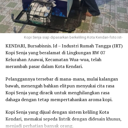
ras dan bawang merah,” kata Doni.
Pada _launching_ GNPIP Sultra di Kota Baubau pada 18
Oktober 2022 yang lalu, dilaksanakan pula Kerjasama
Antar Daerah (KAD) untuk komoditas telur ayam antara
pedagang Kota Kendari, Sulawesi Tenggara dengan
Kopi Senja siap dipasarkan berkeliling Kota Kendari-foto:ist-
produsen dari Kabupaten Sidenreng Rappang (Sidrap),
KENDARI, Bursabisnis. Id – Industri Rumah Tangga (IRT)
Sulawesi Selatan, dan KAD bawang merah antara Kota
Kopi Senja yang beralamat di Lingkungan RW 07
Baubau dan Kabupaten Buton Selatan, sebagai upaya
Kelurahan Anawai, Kecamatan Wua-wua, telah
memastikan ketersediaan pasokan komoditas dimaksud
merambah pasar dalam Kota Kendari.
dalam Provinsi Sulawesi Tenggara, sehingga harga dapat
lebih terkendali.
Pelanggannya tersebar di mana-mana, mulai kalangan
bawah, menengah bahkan elitpun menyukai cita rasa
Selain itu, perluasan implementasi GNPIP di Provinsi
Kopi Senja yang diracik untuk menghilangkan rasa
Sulawesi Tenggara juga diwujudkan dalam Gerakan
dahaga dengan tetap mempertahankan aroma kopi.
TABE DI (TAnam caBE kenDalikan Inflasi) yang
dikolaborasikan dengan berbagai program strategis
Kopi Senja yang dijual dengan sistem keliling Kota
lainnya di berbagai daerah, yang juga melibatkan petani
Kendari, memakai sepeda listrik dengan didesain khusus,
millenial, Himpunan Ekonomi dan Bisnis Pesantren
menjadi perhatian banyak orang.